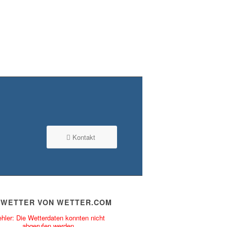
Kontakt
 WETTER VON WETTER.COM
hler: Die Wetterdaten konnten nicht
abgerufen werden.